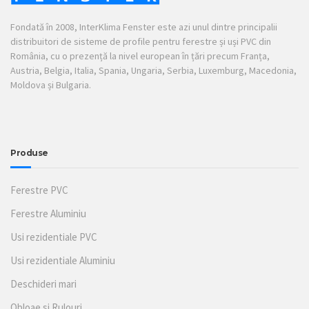
Fondată în 2008, InterKlima Fenster este azi unul dintre principalii
distribuitori de sisteme de profile pentru ferestre și uși PVC din
România, cu o prezență la nivel european în țări precum Franța,
Austria, Belgia, Italia, Spania, Ungaria, Serbia, Luxemburg, Macedonia,
Moldova și Bulgaria.
Produse
Ferestre PVC
Ferestre Aluminiu
Usi rezidentiale PVC
Usi rezidentiale Aluminiu
Deschideri mari
Obloae si Rulouri