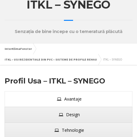
ITKL – SYNEGO
Senzaţia de bine începe cu o temeratură plăcută
InterKlimaFenster
ITKL – USI REZIDENTIALE DIN PVC – SISTEME DE PROFILE REHAU
ITKL – SYNEGO
Profil Usa – ITKL – SYNEGO
Avantaje
Design
Tehnologie