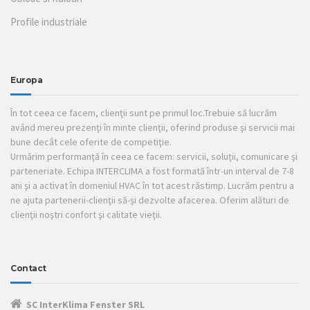
Profile industriale
Europa
În tot ceea ce facem, clienţii sunt pe primul loc.Trebuie să lucrăm
având mereu prezenţi în minte clienţii, oferind produse şi servicii mai
bune decât cele oferite de competiţie.
Urmărim performanţă în ceea ce facem: servicii, soluţii, comunicare şi
parteneriate. Echipa INTERCLIMA a fost formată într-un interval de 7-8
ani şi a activat în domeniul HVAC în tot acest răstimp. Lucrăm pentru a
ne ajuta partenerii-clienţii să-şi dezvolte afacerea. Oferim alături de
clienţii noştri confort şi calitate vieţii.
Contact
SC InterKlima Fenster SRL