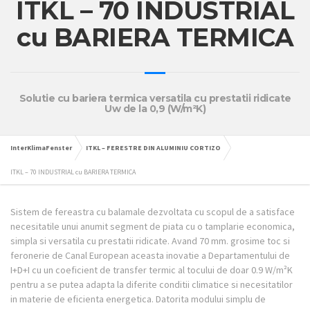
ITKL – 70 INDUSTRIAL
cu BARIERA TERMICA
Solutie cu bariera termica versatila cu prestatii ridicate
Uw de la 0,9 (W/m²K)
InterKlimaFenster
ITKL – FERESTRE DIN ALUMINIU CORTIZO
ITKL – 70 INDUSTRIAL cu BARIERA TERMICA
Sistem de fereastra cu balamale dezvoltata cu scopul de a satisface
necesitatile unui anumit segment de piata cu o tamplarie economica,
simpla si versatila cu prestatii ridicate. Avand 70 mm. grosime toc si
feronerie de Canal European aceasta inovatie a Departamentului de
I+D+I cu un coeficient de transfer termic al tocului de doar 0.9 W/m²K
pentru a se putea adapta la diferite conditii climatice si necesitatilor
in materie de eficienta energetica. Datorita modului simplu de