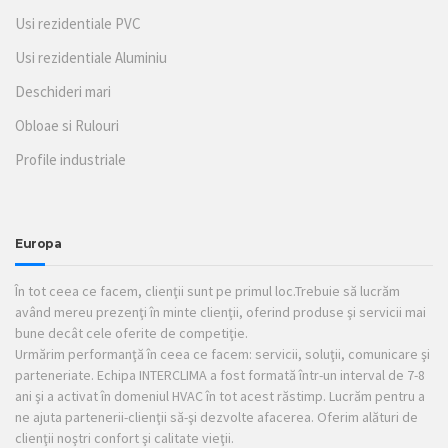
Usi rezidentiale PVC
Usi rezidentiale Aluminiu
Deschideri mari
Obloae si Rulouri
Profile industriale
Europa
În tot ceea ce facem, clienţii sunt pe primul loc.Trebuie să lucrăm
având mereu prezenţi în minte clienţii, oferind produse şi servicii mai
bune decât cele oferite de competiţie.
Urmărim performanţă în ceea ce facem: servicii, soluţii, comunicare şi
parteneriate. Echipa INTERCLIMA a fost formată într-un interval de 7-8
ani şi a activat în domeniul HVAC în tot acest răstimp. Lucrăm pentru a
ne ajuta partenerii-clienţii să-şi dezvolte afacerea. Oferim alături de
clienţii noştri confort şi calitate vieţii.