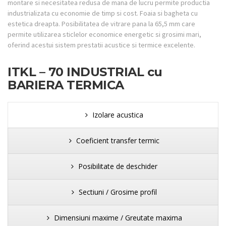
montare si necesitatea redusa de mana de lucru permite productia
industrializata cu economie de timp si cost. Foaia si bagheta cu
estetica dreapta. Posibilitatea de vitrare pana la 65,5 mm care
permite utilizarea sticlelor economice energetic si grosimi mari,
oferind acestui sistem prestatii acustice si termice excelente.
ITKL – 70 INDUSTRIAL cu
BARIERA TERMICA
Izolare acustica
Coeficient transfer termic
Posibilitate de deschider
Sectiuni / Grosime profil
Dimensiuni maxime / Greutate maxima