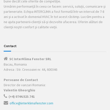
bune decât cele oferite de competiţie.
Urmărim performanţă în ceea ce facem: servicii, soluţii, comunicare şi
parteneriate. Echipa INTERCLIMA a fost formată într-un interval de 7-8
ani şi a activat în domeniul HVAC în tot acest răstimp. Lucrăm pentru a
ne ajuta partenerii-clienţii să-şi dezvolte afacerea. Oferim alături de
clienţii noştri confort şi calitate vieţii.
Contact
SC InterKlima Fenster SRL
Bacau, Romania
Adresa : Str. Ciresoaiei nr. 44, 600346
Persoane de Contact
Director de vanzari Romania:
Valentin Gheorghiu
(+4) 0744.523.741
office@interklimafenster.com