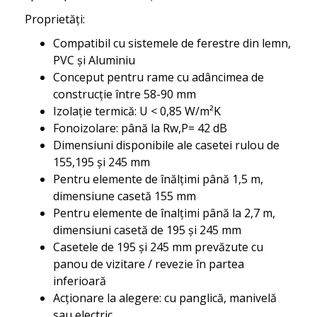
Proprietăţi:
Compatibil cu sistemele de ferestre din lemn,
PVC şi Aluminiu
Conceput pentru rame cu adâncimea de
construcţie între 58-90 mm
Izolaţie termică: U < 0,85 W/m²K
Fonoizolare: până la Rw,P= 42 dB
Dimensiuni disponibile ale casetei rulou de
155,195 şi 245 mm
Pentru elemente de înălţimi până 1,5 m,
dimensiune casetă 155 mm
Pentru elemente de înalţimi până la 2,7 m,
dimensiuni casetă de 195 şi 245 mm
Casetele de 195 şi 245 mm prevăzute cu
panou de vizitare / revezie în partea
inferioară
Acţionare la alegere: cu panglică, manivelă
sau electric