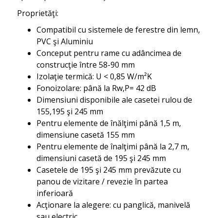
Proprietăţi:
Compatibil cu sistemele de ferestre din lemn,
PVC şi Aluminiu
Conceput pentru rame cu adâncimea de
construcţie între 58-90 mm
Izolaţie termică: U < 0,85 W/m²K
Fonoizolare: până la Rw,P= 42 dB
Dimensiuni disponibile ale casetei rulou de
155,195 şi 245 mm
Pentru elemente de înălţimi până 1,5 m,
dimensiune casetă 155 mm
Pentru elemente de înalţimi până la 2,7 m,
dimensiuni casetă de 195 şi 245 mm
Casetele de 195 şi 245 mm prevăzute cu
panou de vizitare / revezie în partea
inferioară
Acţionare la alegere: cu panglică, manivelă
sau electric