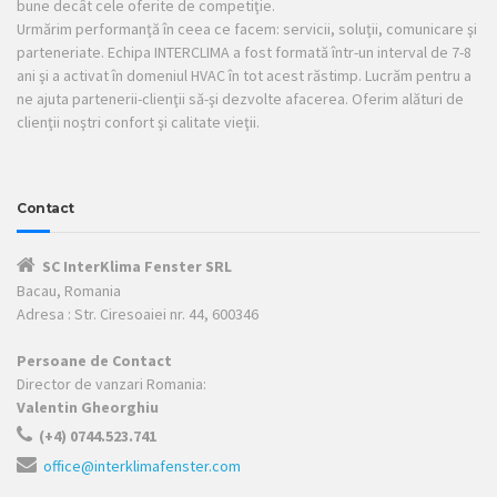
bune decât cele oferite de competiţie.
Urmărim performanţă în ceea ce facem: servicii, soluţii, comunicare şi
parteneriate. Echipa INTERCLIMA a fost formată într-un interval de 7-8
ani şi a activat în domeniul HVAC în tot acest răstimp. Lucrăm pentru a
ne ajuta partenerii-clienţii să-şi dezvolte afacerea. Oferim alături de
clienţii noştri confort şi calitate vieţii.
Contact
SC InterKlima Fenster SRL
Bacau, Romania
Adresa : Str. Ciresoaiei nr. 44, 600346
Persoane de Contact
Director de vanzari Romania:
Valentin Gheorghiu
(+4) 0744.523.741
office@interklimafenster.com